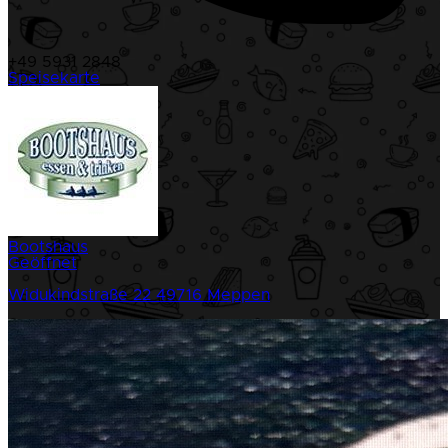
+49 5931 2848
Speisekarte
Bootshaus
Geöffnet
Widukindstraße 22
49716 Meppen