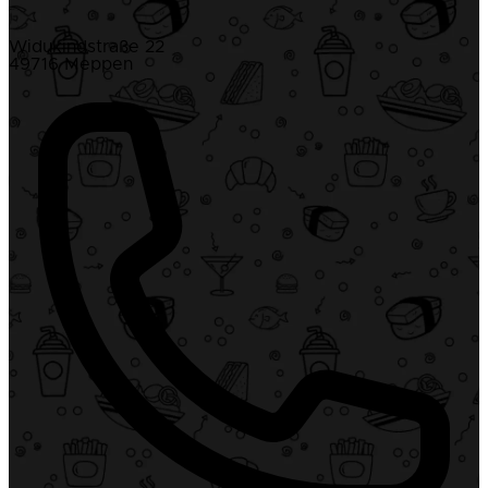
Widukindstraße 22
49716 Meppen