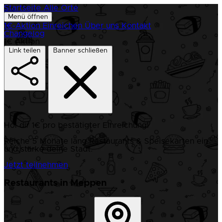
Startseite
Alle Orte
Menü öffnen
1€-Aktion
Einreichen
Über uns
Kontakt
Changelog
1€ Aktion
Link teilen
Banner schließen
Hol dir 1€ pro bestätigter Einreichung!
Reiche 5 Monate lang Restaurants & Speisekarten ein
und stärke deine Stadt.
Jetzt teilnehmen
Restaurants in Meppen