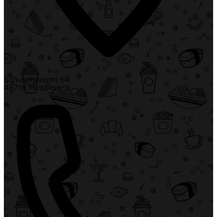
Schullendamm 64
49716 Meppen