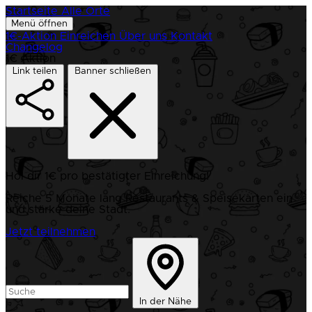
Startseite
Alle Orte
Menü öffnen
1€-Aktion
Einreichen
Über uns
Kontakt
Changelog
1€ Aktion
Link teilen
Banner schließen
Hol dir 1€ pro bestätigter Einreichung!
Reiche 5 Monate lang Restaurants & Speisekarten ein
und stärke deine Stadt.
Jetzt teilnehmen
In der Nähe