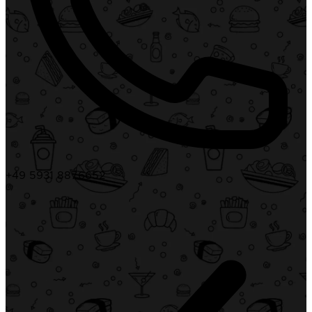
+49 5931 8876652