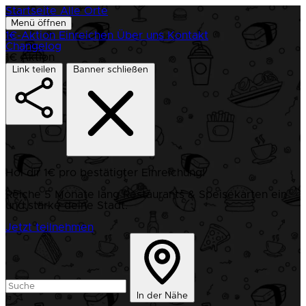
Startseite
Alle Orte
Menü öffnen
1€-Aktion
Einreichen
Über uns
Kontakt
Changelog
1€ Aktion
Link teilen
Banner schließen
Hol dir 1€ pro bestätigter Einreichung!
Reiche 5 Monate lang Restaurants & Speisekarten ein
und stärke deine Stadt.
Jetzt teilnehmen
In der Nähe