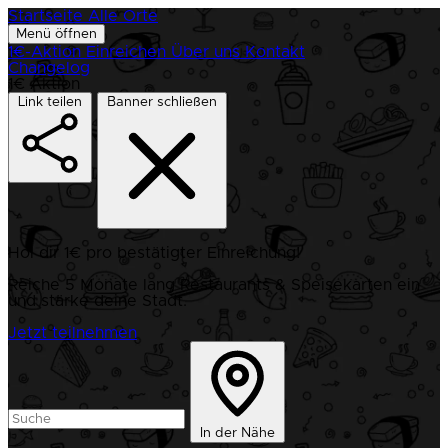
Startseite
Alle Orte
Menü öffnen
1€-Aktion
Einreichen
Über uns
Kontakt
Changelog
1€ Aktion
Link teilen
Banner schließen
Hol dir 1€ pro bestätigter Einreichung!
Reiche 5 Monate lang Restaurants & Speisekarten ein
und stärke deine Stadt.
Jetzt teilnehmen
In der Nähe