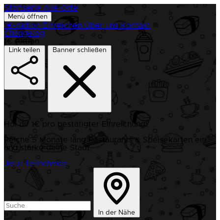
Startseite
Alle Orte
Menü öffnen
1€-Aktion
Einreichen
Über uns
Kontakt
Changelog
1€ Aktion
Link teilen
Banner schließen
Hol dir 1€ pro bestätigter Einreichung!
Reiche 5 Monate lang Restaurants & Speisekarten ein
und stärke deine Stadt.
Jetzt teilnehmen
In der Nähe