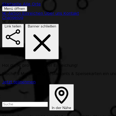
Startseite
Alle Orte
Menü öffnen
1€-Aktion
Einreichen
Über uns
Kontakt
Changelog
1€ Aktion
Link teilen
Banner schließen
Hol dir 1€ pro bestätigter Einreichung!
Reiche 5 Monate lang Restaurants & Speisekarten ein und
Jetzt teilnehmen
In der Nähe