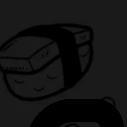
Nagelshof 3
49716 Meppen