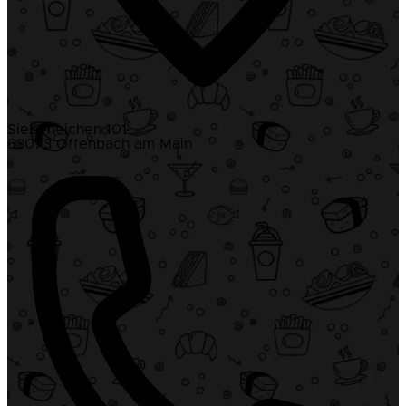
Siebeneichen 101
63073 Offenbach am Main