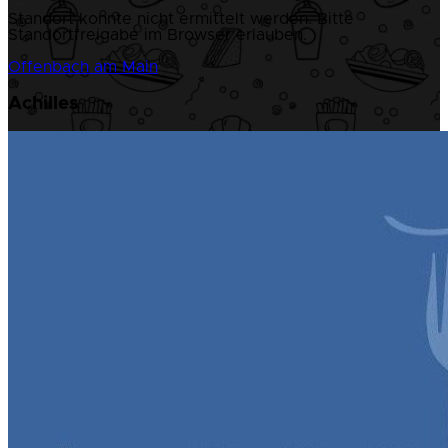
Standort konnte nicht ermittelt werden. Bitte
Standortfreigabe im Browser erlauben.
Offenbach am Main
Achilles