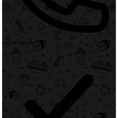
+49 69 895238