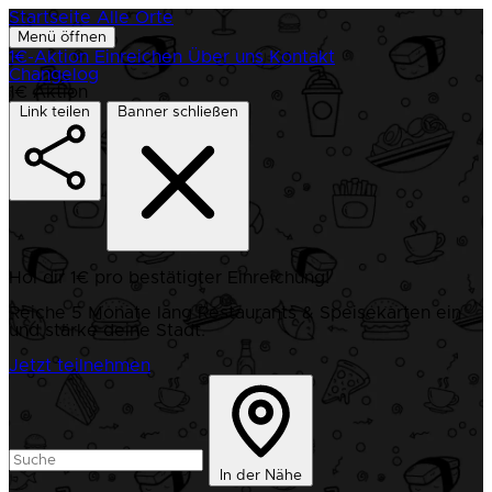
Startseite
Alle Orte
Menü öffnen
1€-Aktion
Einreichen
Über uns
Kontakt
Changelog
1€ Aktion
Link teilen
Banner schließen
Hol dir 1€ pro bestätigter Einreichung!
Reiche 5 Monate lang Restaurants & Speisekarten ein
und stärke deine Stadt.
Jetzt teilnehmen
In der Nähe