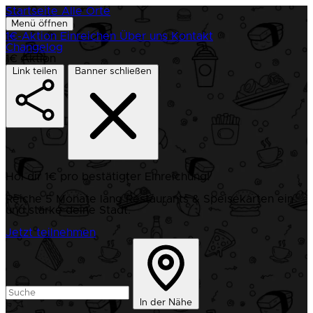
Startseite
Alle Orte
Menü öffnen
1€-Aktion
Einreichen
Über uns
Kontakt
Changelog
1€ Aktion
Link teilen
Banner schließen
Hol dir 1€ pro bestätigter Einreichung!
Reiche 5 Monate lang Restaurants & Speisekarten ein
und stärke deine Stadt.
Jetzt teilnehmen
In der Nähe