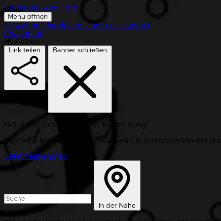
Startseite
Alle Orte
Menü öffnen
1€-Aktion
Einreichen
Über uns
Kontakt
Changelog
1€ Aktion
Link teilen
Banner schließen
Hol dir 1€ pro bestätigter Einreichung!
Reiche 5 Monate lang Restaurants & Speisekarten ein und
Jetzt teilnehmen
In der Nähe