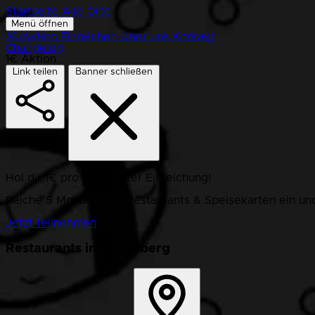
Startseite
Alle Orte
Menü öffnen
1€-Aktion
Einreichen
Über uns
Kontakt
Changelog
1€ Aktion
Link teilen
Banner schließen
Hol dir 1€ pro bestätigter Einreichung!
Reiche 5 Monate lang Restaurants & Speisekarten ein und
Jetzt teilnehmen
Restaurants in Ottersberg