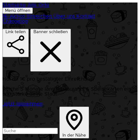
Startseite
Alle Orte
Menü öffnen
1€-Aktion
Einreichen
Über uns
Kontakt
Changelog
1€ Aktion
Link teilen
Banner schließen
Hol dir 1€ pro bestätigter Einreichung!
Reiche 5 Monate lang Restaurants & Speisekarten ein
und stärke deine Stadt.
Jetzt teilnehmen
In der Nähe