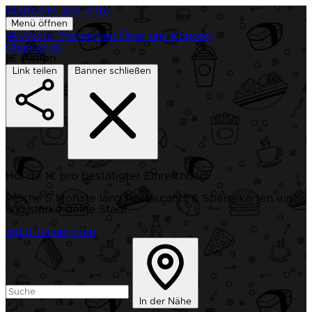
Startseite
Alle Orte
Menü öffnen
1€-Aktion
Einreichen
Über uns
Kontakt
Changelog
1€ Aktion
Link teilen
Banner schließen
Hol dir 1€ pro bestätigter Einreichung!
Reiche 5 Monate lang Restaurants & Speisekarten ein
und stärke deine Stadt.
Jetzt teilnehmen
In der Nähe