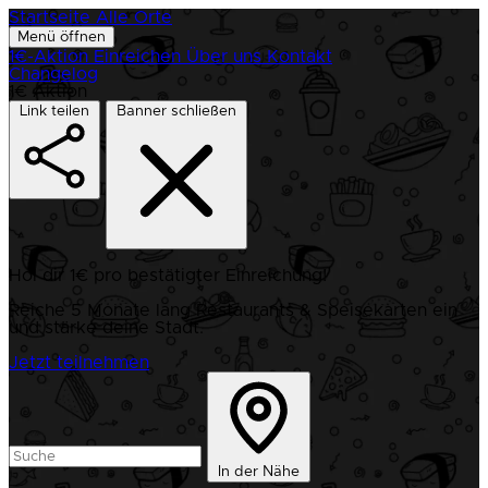
Startseite
Alle Orte
Menü öffnen
1€-Aktion
Einreichen
Über uns
Kontakt
Changelog
1€ Aktion
Link teilen
Banner schließen
Hol dir 1€ pro bestätigter Einreichung!
Reiche 5 Monate lang Restaurants & Speisekarten ein
und stärke deine Stadt.
Jetzt teilnehmen
In der Nähe