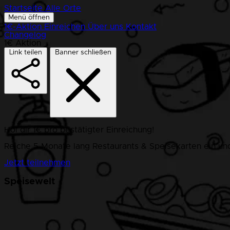
Startseite
Alle Orte
Menü öffnen
1€-Aktion
Einreichen
Über uns
Kontakt
Changelog
1€ Aktion
Link teilen
Banner schließen
Hol dir 1€ pro bestätigter Einreichung!
Reiche 5 Monate lang Restaurants & Speisekarten ein und
Jetzt teilnehmen
Speisewelt