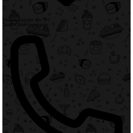
Westersteder Str. 97
26655 Westerstede