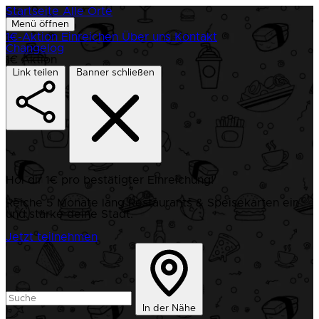
Startseite
Alle Orte
Menü öffnen
1€-Aktion
Einreichen
Über uns
Kontakt
Changelog
1€ Aktion
Link teilen
Banner schließen
Hol dir 1€ pro bestätigter Einreichung!
Reiche 5 Monate lang Restaurants & Speisekarten ein
und stärke deine Stadt.
Jetzt teilnehmen
In der Nähe