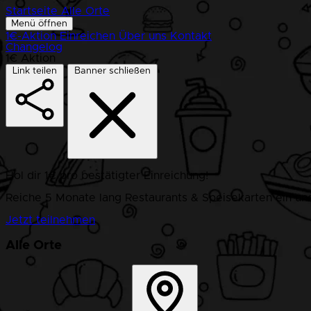
Startseite
Alle Orte
Menü öffnen
1€-Aktion
Einreichen
Über uns
Kontakt
Changelog
1€ Aktion
Link teilen
Banner schließen
Hol dir 1€ pro bestätigter Einreichung!
Reiche 5 Monate lang Restaurants & Speisekarten ein und
Jetzt teilnehmen
Alle Orte