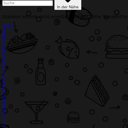
In der Nähe
Standort konnte nicht ermittelt werden. Bitte Standortfr
ALLE
A
B
C
D
E
F
G
H
I
J
K
L
M
N
O
P
Q
R
S
T
U
V