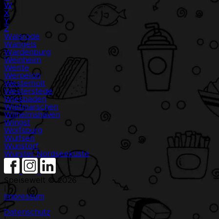
W
X
Y
Z
Walsrode
Wangels
Wardenburg
Weinheim
Werlte
Werpeloh
Westerholt
Westerstede
Wiesbaden
Wietmarschen
Wilhelmshaven
Wingst
Wolfsburg
Wulfsen
Wunstorf
Wurster Nordseeküste
Speisewelt © 2026
|
Impressum
|
Datenschutz