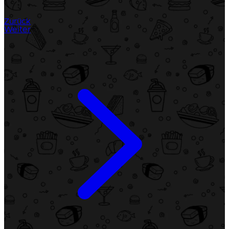
Zurück
Weiter