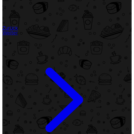
Zurück
Weiter