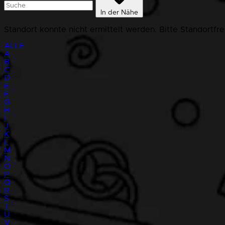
In der Nähe
Standort konnte nicht ermittelt werden. Bitte Standortfr
ALLE
A
B
C
D
E
F
G
H
I
J
K
L
M
N
O
P
Q
R
S
T
U
V