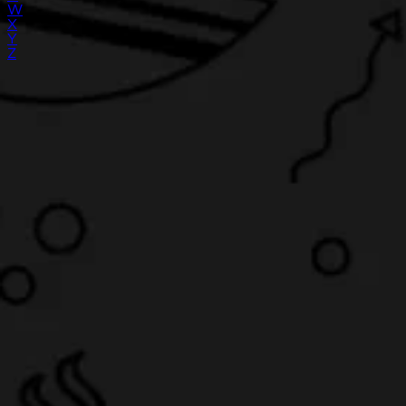
W
X
Y
Z