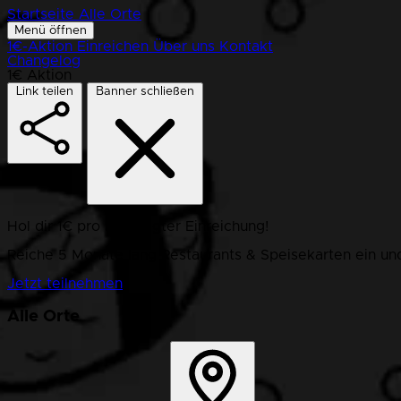
Startseite
Alle Orte
Menü öffnen
1€-Aktion
Einreichen
Über uns
Kontakt
Changelog
1€ Aktion
Link teilen
Banner schließen
Hol dir 1€ pro bestätigter Einreichung!
Reiche 5 Monate lang Restaurants & Speisekarten ein und
Jetzt teilnehmen
Alle Orte