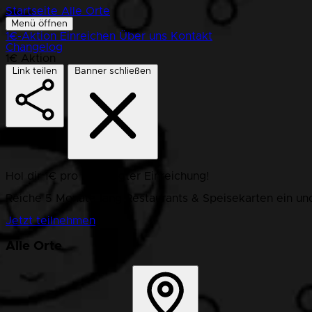
Startseite
Alle Orte
Menü öffnen
1€-Aktion
Einreichen
Über uns
Kontakt
Changelog
1€ Aktion
Link teilen
Banner schließen
Hol dir 1€ pro bestätigter Einreichung!
Reiche 5 Monate lang Restaurants & Speisekarten ein und
Jetzt teilnehmen
Alle Orte