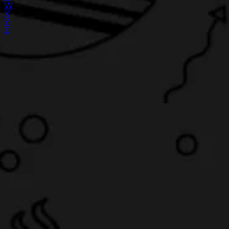
W
X
Y
Z