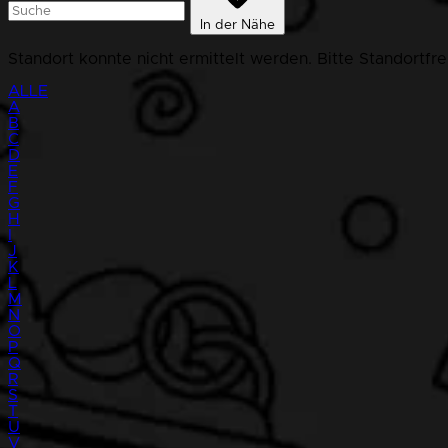
In der Nähe
Standort konnte nicht ermittelt werden. Bitte Standortfr
ALLE
A
B
C
D
E
F
G
H
I
J
K
L
M
N
O
P
Q
R
S
T
U
V