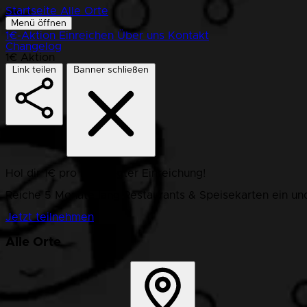
Startseite
Alle Orte
Menü öffnen
1€-Aktion
Einreichen
Über uns
Kontakt
Changelog
1€ Aktion
Link teilen
Banner schließen
Hol dir 1€ pro bestätigter Einreichung!
Reiche 5 Monate lang Restaurants & Speisekarten ein und
Jetzt teilnehmen
Alle Orte