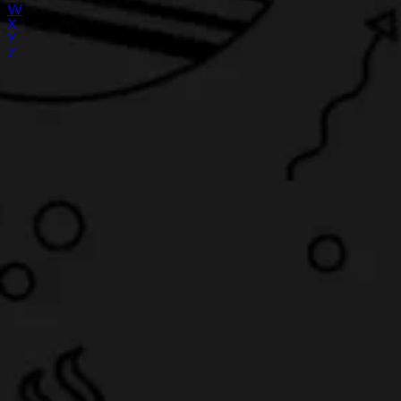
W
X
Y
Z