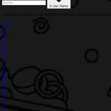
In der Nähe
Standort konnte nicht ermittelt werden. Bitte Standortfr
ALLE
A
B
C
D
E
F
G
H
I
J
K
L
M
N
O
P
Q
R
S
T
U
V